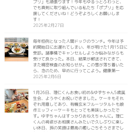
プリ」も頑張ります！今年もゆるっとふわっと、
でも真剣に取り組んでいる私たち「ポプリ」を応
援してくださいね！どうぞよろしくお願いしま
す！
2025年2月27日
毎年恒例となった人間ドックのランチ。今年は予
約開始日に出遅れてしまい、年が明けた1月15日に
受診。諸事情でキャンセルしようか悩みながらも
受けて良かった。本日、結果が郵送されてきて、
また精密検査のお知らせが。この雪が落ち着いた
ら、念のため、早めに行ってこよう。健康第一️
2025年2月6日
1月26日、理仁くんお食い初め&ゆずちゃん5歳誕
生会、ようやくお祝いできました。ケーキもそれ
ぞれ用意してあり、有機玄米フルーツタルトも娘
作ミッフィーケーキもとっても美味しかったで
す。ゆずちゃんはすっかりおねえちゃんに。理仁
くんの袴姿がお相撲さんみたいで久しぶりに楽し
い休日、孫の笑顔は最高の癒しごちそうさまでし