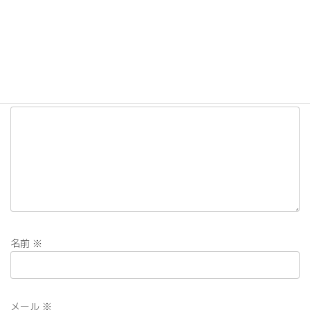
コメントを残す
メールアドレスが公開されることはありません。
※
が付いている
欄は必須項目です
コメント
※
名前
※
メール
※