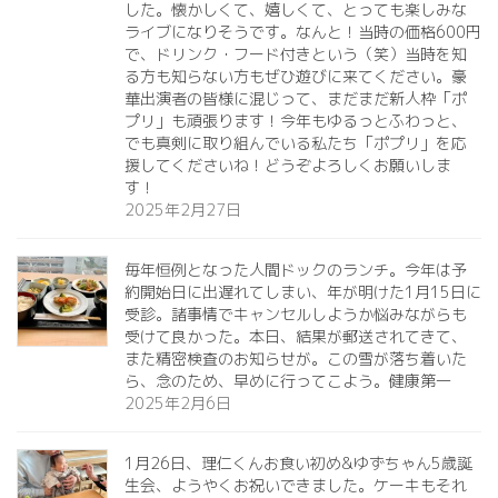
した。懐かしくて、嬉しくて、とっても楽しみな
ライブになりそうです。なんと！当時の価格600円
で、ドリンク・フード付きという（笑）当時を知
る方も知らない方もぜひ遊びに来てください。豪
華出演者の皆様に混じって、まだまだ新人枠「ポ
プリ」も頑張ります！今年もゆるっとふわっと、
でも真剣に取り組んでいる私たち「ポプリ」を応
援してくださいね！どうぞよろしくお願いしま
す！
2025年2月27日
毎年恒例となった人間ドックのランチ。今年は予
約開始日に出遅れてしまい、年が明けた1月15日に
受診。諸事情でキャンセルしようか悩みながらも
受けて良かった。本日、結果が郵送されてきて、
また精密検査のお知らせが。この雪が落ち着いた
ら、念のため、早めに行ってこよう。健康第一️
2025年2月6日
1月26日、理仁くんお食い初め&ゆずちゃん5歳誕
生会、ようやくお祝いできました。ケーキもそれ