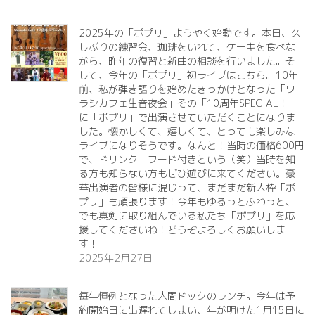
2025年の「ポプリ」ようやく始動です。本日、久
しぶりの練習会、珈琲をいれて、ケーキを食べな
がら、昨年の復習と新曲の相談を行いました。そ
して、今年の「ポプリ」初ライブはこちら。10年
前、私が弾き語りを始めたきっかけとなった「ワ
ラシカフェ生音夜会」その「10周年SPECIAL！」
に「ポプリ」で出演させていただくことになりま
した。懐かしくて、嬉しくて、とっても楽しみな
ライブになりそうです。なんと！当時の価格600円
で、ドリンク・フード付きという（笑）当時を知
る方も知らない方もぜひ遊びに来てください。豪
華出演者の皆様に混じって、まだまだ新人枠「ポ
プリ」も頑張ります！今年もゆるっとふわっと、
でも真剣に取り組んでいる私たち「ポプリ」を応
援してくださいね！どうぞよろしくお願いしま
す！
2025年2月27日
毎年恒例となった人間ドックのランチ。今年は予
約開始日に出遅れてしまい、年が明けた1月15日に