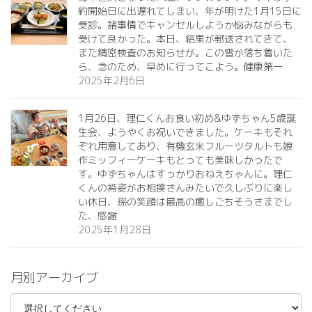
約開始日に出遅れてしまい、年が明けた1月15日に
受診。諸事情でキャンセルしようか悩みながらも
受けて良かった。本日、結果が郵送されてきて、
また精密検査のお知らせが。この雪が落ち着いた
ら、念のため、早めに行ってこよう。健康第一️
2025年2月6日
1月26日、理仁くんお食い初め&ゆずちゃん5歳誕
生会、ようやくお祝いできました。ケーキもそれ
ぞれ用意してあり、有機玄米フルーツタルトも娘
作ミッフィーケーキもとっても美味しかったで
す。ゆずちゃんはすっかりおねえちゃんに。理仁
くんの袴姿がお相撲さんみたいで久しぶりに楽し
い休日、孫の笑顔は最高の癒しごちそうさまでし
た、感謝
2025年1月28日
月別アーカイブ