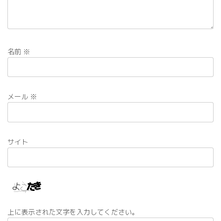
2022年11月にデビュー
した「ポプリ」まだまだ
新人ユニット、今年もゆ
っくりと楽しく活動して
いきたいと思っていま
す。どうぞよろしくお願
名前
※
いします。
メール
※
サイト
上に表示された文字を入力してください。