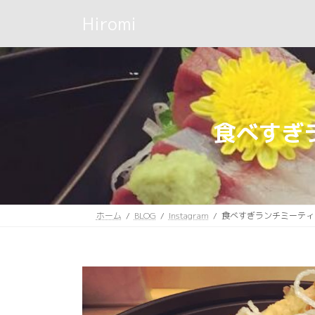
コ
ナ
Hiromi
ン
ビ
テ
ゲ
ン
ー
ツ
シ
へ
ョ
ス
ン
キ
に
食べすぎ
ッ
移
プ
動
ホーム
BLOG
Instagram
食べすぎランチミーティ