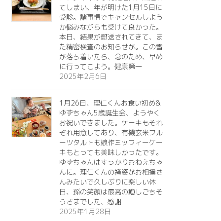
てしまい、年が明けた1月15日に
受診。諸事情でキャンセルしよう
か悩みながらも受けて良かった。
本日、結果が郵送されてきて、ま
た精密検査のお知らせが。この雪
が落ち着いたら、念のため、早め
に行ってこよう。健康第一️
2025年2月6日
1月26日、理仁くんお食い初め&
ゆずちゃん5歳誕生会、ようやく
お祝いできました。ケーキもそれ
ぞれ用意してあり、有機玄米フル
ーツタルトも娘作ミッフィーケー
キもとっても美味しかったです。
ゆずちゃんはすっかりおねえちゃ
んに。理仁くんの袴姿がお相撲さ
んみたいで久しぶりに楽しい休
日、孫の笑顔は最高の癒しごちそ
うさまでした、感謝
2025年1月28日