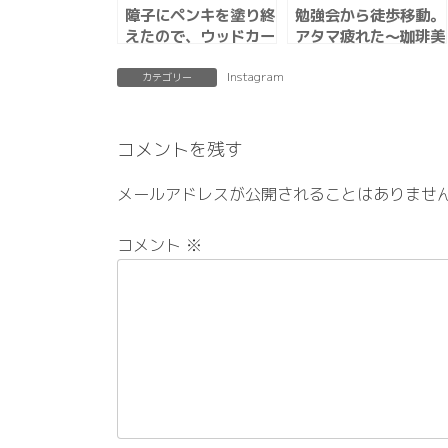
障子にペンキを塗り終
勉強会から徒歩移動。
えたので、ウッドカー
アタマ疲れた〜珈琲美
ペットを敷きました。
味しい。
少しずつの楽しみ。
Instagram
カテゴリー
コメントを残す
メールアドレスが公開されることはありませ
コメント
※