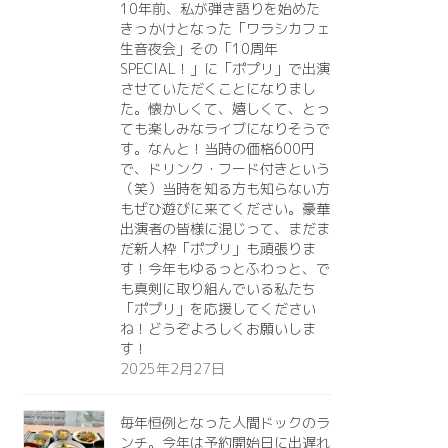
10年前、私が弾き語りを始めた
きっかけとなった「ワラシカフェ
生音夜会」その「10周年
SPECIAL！」に「ポプリ」で出演
させていただくことになりまし
た。懐かしくて、嬉しくて、とっ
ても楽しみなライブになりそうで
す。なんと！当時の価格600円
で、ドリンク・フード付きという
（笑）当時を知る方も知らない方
もぜひ遊びに来てください。豪華
出演者の皆様に混じって、まだま
だ新人枠「ポプリ」も頑張りま
す！今年もゆるっとふわっと、で
も真剣に取り組んでいる私たち
「ポプリ」を応援してください
ね！どうぞよろしくお願いしま
す！
2025年2月27日
毎年恒例となった人間ドックのラ
ンチ。今年は予約開始日に出遅れ