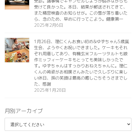
受診。諸事情でキャンセルしようか悩みながらも
受けて良かった。本日、結果が郵送されてきて、
また精密検査のお知らせが。この雪が落ち着いた
ら、念のため、早めに行ってこよう。健康第一️
2025年2月6日
1月26日、理仁くんお食い初め&ゆずちゃん5歳誕
生会、ようやくお祝いできました。ケーキもそれ
ぞれ用意してあり、有機玄米フルーツタルトも娘
作ミッフィーケーキもとっても美味しかったで
す。ゆずちゃんはすっかりおねえちゃんに。理仁
くんの袴姿がお相撲さんみたいで久しぶりに楽し
い休日、孫の笑顔は最高の癒しごちそうさまでし
た、感謝
2025年1月28日
月別アーカイブ