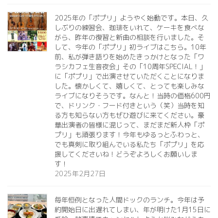
2025年の「ポプリ」ようやく始動です。本日、久
しぶりの練習会、珈琲をいれて、ケーキを食べな
がら、昨年の復習と新曲の相談を行いました。そ
して、今年の「ポプリ」初ライブはこちら。10年
前、私が弾き語りを始めたきっかけとなった「ワ
ラシカフェ生音夜会」その「10周年SPECIAL！」
に「ポプリ」で出演させていただくことになりま
した。懐かしくて、嬉しくて、とっても楽しみな
ライブになりそうです。なんと！当時の価格600円
で、ドリンク・フード付きという（笑）当時を知
る方も知らない方もぜひ遊びに来てください。豪
華出演者の皆様に混じって、まだまだ新人枠「ポ
プリ」も頑張ります！今年もゆるっとふわっと、
でも真剣に取り組んでいる私たち「ポプリ」を応
援してくださいね！どうぞよろしくお願いしま
す！
2025年2月27日
毎年恒例となった人間ドックのランチ。今年は予
約開始日に出遅れてしまい、年が明けた1月15日に