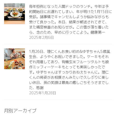
毎年恒例となった人間ドックのランチ。今年は予
約開始日に出遅れてしまい、年が明けた1月15日に
受診。諸事情でキャンセルしようか悩みながらも
受けて良かった。本日、結果が郵送されてきて、
また精密検査のお知らせが。この雪が落ち着いた
ら、念のため、早めに行ってこよう。健康第一️
2025年2月6日
1月26日、理仁くんお食い初め&ゆずちゃん5歳誕
生会、ようやくお祝いできました。ケーキもそれ
ぞれ用意してあり、有機玄米フルーツタルトも娘
作ミッフィーケーキもとっても美味しかったで
す。ゆずちゃんはすっかりおねえちゃんに。理仁
くんの袴姿がお相撲さんみたいで久しぶりに楽し
い休日、孫の笑顔は最高の癒しごちそうさまでし
た、感謝
2025年1月28日
月別アーカイブ