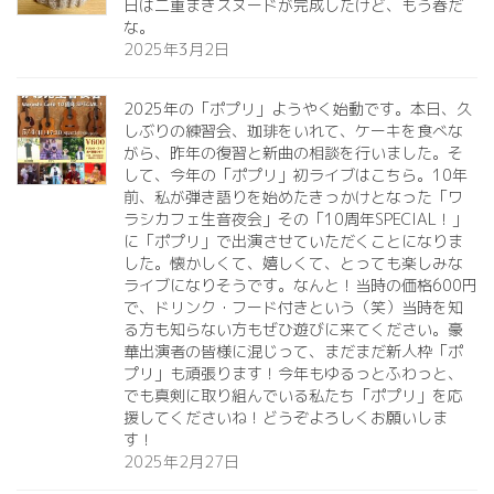
日は二重まきスヌードが完成したけど、もう春だ
な。
2025年3月2日
2025年の「ポプリ」ようやく始動です。本日、久
しぶりの練習会、珈琲をいれて、ケーキを食べな
がら、昨年の復習と新曲の相談を行いました。そ
して、今年の「ポプリ」初ライブはこちら。10年
前、私が弾き語りを始めたきっかけとなった「ワ
ラシカフェ生音夜会」その「10周年SPECIAL！」
に「ポプリ」で出演させていただくことになりま
した。懐かしくて、嬉しくて、とっても楽しみな
ライブになりそうです。なんと！当時の価格600円
で、ドリンク・フード付きという（笑）当時を知
る方も知らない方もぜひ遊びに来てください。豪
華出演者の皆様に混じって、まだまだ新人枠「ポ
プリ」も頑張ります！今年もゆるっとふわっと、
でも真剣に取り組んでいる私たち「ポプリ」を応
援してくださいね！どうぞよろしくお願いしま
す！
2025年2月27日