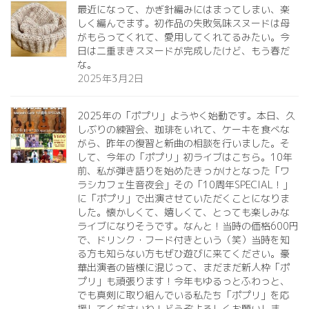
最近になって、かぎ針編みにはまってしまい、楽
しく編んでます。初作品の失敗気味スヌードは母
がもらってくれて、愛用してくれてるみたい。今
日は二重まきスヌードが完成したけど、もう春だ
な。
2025年3月2日
2025年の「ポプリ」ようやく始動です。本日、久
しぶりの練習会、珈琲をいれて、ケーキを食べな
がら、昨年の復習と新曲の相談を行いました。そ
して、今年の「ポプリ」初ライブはこちら。10年
前、私が弾き語りを始めたきっかけとなった「ワ
ラシカフェ生音夜会」その「10周年SPECIAL！」
に「ポプリ」で出演させていただくことになりま
した。懐かしくて、嬉しくて、とっても楽しみな
ライブになりそうです。なんと！当時の価格600円
で、ドリンク・フード付きという（笑）当時を知
る方も知らない方もぜひ遊びに来てください。豪
華出演者の皆様に混じって、まだまだ新人枠「ポ
プリ」も頑張ります！今年もゆるっとふわっと、
でも真剣に取り組んでいる私たち「ポプリ」を応
援してくださいね！どうぞよろしくお願いしま