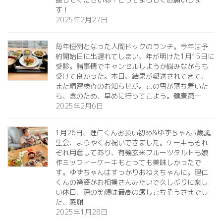
す！
2025年2月27日
毎年恒例となった人間ドックのランチ。今年は予
約開始日に出遅れてしまい、年が明けた1月15日に
受診。諸事情でキャンセルしようか悩みながらも
受けて良かった。本日、結果が郵送されてきて、
また精密検査のお知らせが。この雪が落ち着いた
ら、念のため、早めに行ってこよう。健康第一️
2025年2月6日
1月26日、理仁くんお食い初め&ゆずちゃん5歳誕
生会、ようやくお祝いできました。ケーキもそれ
ぞれ用意してあり、有機玄米フルーツタルトも娘
作ミッフィーケーキもとっても美味しかったで
す。ゆずちゃんはすっかりおねえちゃんに。理仁
くんの袴姿がお相撲さんみたいで久しぶりに楽し
い休日、孫の笑顔は最高の癒しごちそうさまでし
た、感謝
2025年1月28日