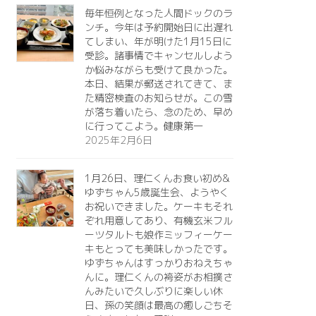
毎年恒例となった人間ドックのラ
ンチ。今年は予約開始日に出遅れ
てしまい、年が明けた1月15日に
受診。諸事情でキャンセルしよう
か悩みながらも受けて良かった。
本日、結果が郵送されてきて、ま
た精密検査のお知らせが。この雪
が落ち着いたら、念のため、早め
に行ってこよう。健康第一️
2025年2月6日
1月26日、理仁くんお食い初め&
ゆずちゃん5歳誕生会、ようやく
お祝いできました。ケーキもそれ
ぞれ用意してあり、有機玄米フル
ーツタルトも娘作ミッフィーケー
キもとっても美味しかったです。
ゆずちゃんはすっかりおねえちゃ
んに。理仁くんの袴姿がお相撲さ
んみたいで久しぶりに楽しい休
日、孫の笑顔は最高の癒しごちそ