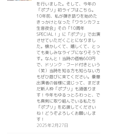
を行いました。そして、今年の
「ポプリ」初ライブはこちら。
10年前、私が弾き語りを始めた
きっかけとなった「ワラシカフェ
生音夜会」その「10周年
SPECIAL！」に「ポプリ」で出演
させていただくことになりまし
た。懐かしくて、嬉しくて、とっ
ても楽しみなライブになりそうで
す。なんと！当時の価格600円
で、ドリンク・フード付きという
（笑）当時を知る方も知らない方
もぜひ遊びに来てください。豪華
出演者の皆様に混じって、まだま
だ新人枠「ポプリ」も頑張りま
す！今年もゆるっとふわっと、で
も真剣に取り組んでいる私たち
「ポプリ」を応援してください
ね！どうぞよろしくお願いしま
す！
2025年2月27日