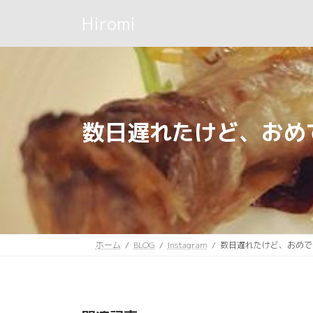
コ
ナ
Hiromi
ン
ビ
テ
ゲ
ン
ー
ツ
シ
へ
ョ
ス
ン
キ
に
数日遅れたけど、おめ
ッ
移
プ
動
ホーム
BLOG
Instagram
数日遅れたけど、おめで