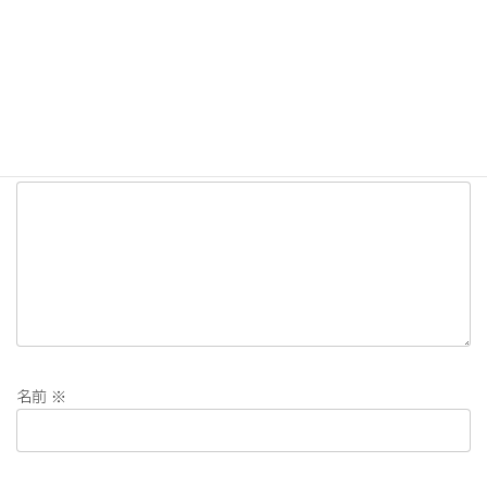
コメントを残す
メールアドレスが公開されることはありません。
※
が付いている
欄は必須項目です
コメント
※
名前
※