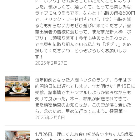
に「ポプリ」で出演させていただくことになりま
した。懐かしくて、嬉しくて、とっても楽しみな
ライブになりそうです。なんと！当時の価格600円
で、ドリンク・フード付きという（笑）当時を知
る方も知らない方もぜひ遊びに来てください。豪
華出演者の皆様に混じって、まだまだ新人枠「ポ
プリ」も頑張ります！今年もゆるっとふわっと、
でも真剣に取り組んでいる私たち「ポプリ」を応
援してくださいね！どうぞよろしくお願いしま
す！
2025年2月27日
毎年恒例となった人間ドックのランチ。今年は予
約開始日に出遅れてしまい、年が明けた1月15日に
受診。諸事情でキャンセルしようか悩みながらも
受けて良かった。本日、結果が郵送されてきて、
また精密検査のお知らせが。この雪が落ち着いた
ら、念のため、早めに行ってこよう。健康第一️
2025年2月6日
1月26日、理仁くんお食い初め&ゆずちゃん5歳誕