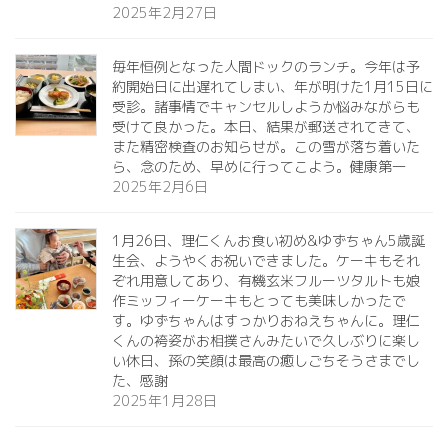
2025年2月27日
毎年恒例となった人間ドックのランチ。今年は予
約開始日に出遅れてしまい、年が明けた1月15日に
受診。諸事情でキャンセルしようか悩みながらも
受けて良かった。本日、結果が郵送されてきて、
また精密検査のお知らせが。この雪が落ち着いた
ら、念のため、早めに行ってこよう。健康第一️
2025年2月6日
1月26日、理仁くんお食い初め&ゆずちゃん5歳誕
生会、ようやくお祝いできました。ケーキもそれ
ぞれ用意してあり、有機玄米フルーツタルトも娘
作ミッフィーケーキもとっても美味しかったで
す。ゆずちゃんはすっかりおねえちゃんに。理仁
くんの袴姿がお相撲さんみたいで久しぶりに楽し
い休日、孫の笑顔は最高の癒しごちそうさまでし
た、感謝
2025年1月28日