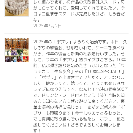
しく編んでます。初作品の失敗気味スヌードは母
がもらってくれて、愛用してくれてるみたい。今
日は二重まきスヌードが完成したけど、もう春だ
な。
2025年3月2日
2025年の「ポプリ」ようやく始動です。本日、久
しぶりの練習会、珈琲をいれて、ケーキを食べな
がら、昨年の復習と新曲の相談を行いました。そ
して、今年の「ポプリ」初ライブはこちら。10年
前、私が弾き語りを始めたきっかけとなった「ワ
ラシカフェ生音夜会」その「10周年SPECIAL！」
に「ポプリ」で出演させていただくことになりま
した。懐かしくて、嬉しくて、とっても楽しみな
ライブになりそうです。なんと！当時の価格600円
で、ドリンク・フード付きという（笑）当時を知
る方も知らない方もぜひ遊びに来てください。豪
華出演者の皆様に混じって、まだまだ新人枠「ポ
プリ」も頑張ります！今年もゆるっとふわっと、
でも真剣に取り組んでいる私たち「ポプリ」を応
援してくださいね！どうぞよろしくお願いしま
す！