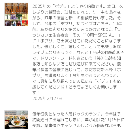
2025年の「ポプリ」ようやく始動です。本日、久
しぶりの練習会、珈琲をいれて、ケーキを食べな
がら、昨年の復習と新曲の相談を行いました。そ
して、今年の「ポプリ」初ライブはこちら。10年
前、私が弾き語りを始めたきっかけとなった「ワ
ラシカフェ生音夜会」その「10周年SPECIAL！」
に「ポプリ」で出演させていただくことになりま
した。懐かしくて、嬉しくて、とっても楽しみな
ライブになりそうです。なんと！当時の価格600円
で、ドリンク・フード付きという（笑）当時を知
る方も知らない方もぜひ遊びに来てください。豪
華出演者の皆様に混じって、まだまだ新人枠「ポ
プリ」も頑張ります！今年もゆるっとふわっと、
でも真剣に取り組んでいる私たち「ポプリ」を応
援してくださいね！どうぞよろしくお願いしま
す！
2025年2月27日
毎年恒例となった人間ドックのランチ。今年は予
約開始日に出遅れてしまい、年が明けた1月15日に
受診。諸事情でキャンセルしようか悩みながらも