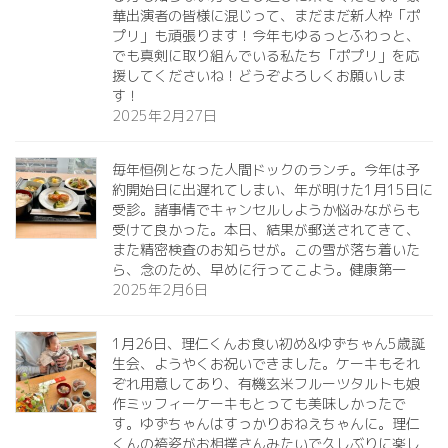
華出演者の皆様に混じって、まだまだ新人枠「ポ
プリ」も頑張ります！今年もゆるっとふわっと、
でも真剣に取り組んでいる私たち「ポプリ」を応
援してくださいね！どうぞよろしくお願いしま
す！
2025年2月27日
毎年恒例となった人間ドックのランチ。今年は予
約開始日に出遅れてしまい、年が明けた1月15日に
受診。諸事情でキャンセルしようか悩みながらも
受けて良かった。本日、結果が郵送されてきて、
また精密検査のお知らせが。この雪が落ち着いた
ら、念のため、早めに行ってこよう。健康第一️
2025年2月6日
1月26日、理仁くんお食い初め&ゆずちゃん5歳誕
生会、ようやくお祝いできました。ケーキもそれ
ぞれ用意してあり、有機玄米フルーツタルトも娘
作ミッフィーケーキもとっても美味しかったで
す。ゆずちゃんはすっかりおねえちゃんに。理仁
くんの袴姿がお相撲さんみたいで久しぶりに楽し