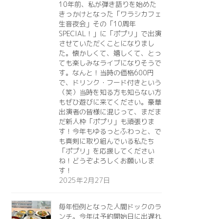
10年前、私が弾き語りを始めた
きっかけとなった「ワラシカフェ
生音夜会」その「10周年
SPECIAL！」に「ポプリ」で出演
させていただくことになりまし
た。懐かしくて、嬉しくて、とっ
ても楽しみなライブになりそうで
す。なんと！当時の価格600円
で、ドリンク・フード付きという
（笑）当時を知る方も知らない方
もぜひ遊びに来てください。豪華
出演者の皆様に混じって、まだま
だ新人枠「ポプリ」も頑張りま
す！今年もゆるっとふわっと、で
も真剣に取り組んでいる私たち
「ポプリ」を応援してください
ね！どうぞよろしくお願いしま
す！
2025年2月27日
毎年恒例となった人間ドックのラ
ンチ。今年は予約開始日に出遅れ