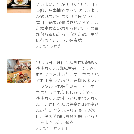
てしまい、年が明けた1月15日に
受診。諸事情でキャンセルしよう
か悩みながらも受けて良かった。
本日、結果が郵送されてきて、ま
た精密検査のお知らせが。この雪
が落ち着いたら、念のため、早め
に行ってこよう。健康第一️
2025年2月6日
1月26日、理仁くんお食い初め&
ゆずちゃん5歳誕生会、ようやく
お祝いできました。ケーキもそれ
ぞれ用意してあり、有機玄米フル
ーツタルトも娘作ミッフィーケー
キもとっても美味しかったです。
ゆずちゃんはすっかりおねえちゃ
んに。理仁くんの袴姿がお相撲さ
んみたいで久しぶりに楽しい休
日、孫の笑顔は最高の癒しごちそ
うさまでした、感謝
2025年1月28日