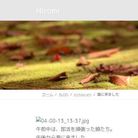
コ
ナ
Hiromi
ン
ビ
テ
ゲ
ン
ー
ツ
シ
へ
ョ
ス
ン
キ
に
ッ
移
プ
動
ホーム
BLOG
Instagram
海に来ました
午前中は、部活を頑張った娘たち。
午後から海に来ました。