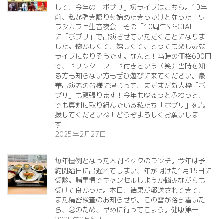
して、今年の「ポプリ」初ライブはこちら。10年
前、私が弾き語りを始めたきっかけとなった「ワ
ラシカフェ生音夜会」その「10周年SPECIAL！」
に「ポプリ」で出演させていただくことになりま
した。懐かしくて、嬉しくて、とっても楽しみな
ライブになりそうです。なんと！当時の価格600円
で、ドリンク・フード付きという（笑）当時を知
る方も知らない方もぜひ遊びに来てください。豪
華出演者の皆様に混じって、まだまだ新人枠「ポ
プリ」も頑張ります！今年もゆるっとふわっと、
でも真剣に取り組んでいる私たち「ポプリ」を応
援してくださいね！どうぞよろしくお願いしま
す！
2025年2月27日
毎年恒例となった人間ドックのランチ。今年は予
約開始日に出遅れてしまい、年が明けた1月15日に
受診。諸事情でキャンセルしようか悩みながらも
受けて良かった。本日、結果が郵送されてきて、
また精密検査のお知らせが。この雪が落ち着いた
ら、念のため、早めに行ってこよう。健康第一️