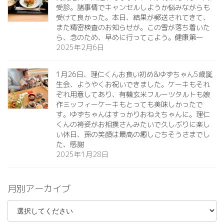
受診。諸事情でキャンセルしようか悩みながらも
受けて良かった。本日、結果が郵送されてきて、
また精密検査のお知らせが。この雪が落ち着いた
ら、念のため、早めに行ってこよう。健康第一️
2025年2月6日
1月26日、理仁くんお食い初め&ゆずちゃん5歳誕
生会、ようやくお祝いできました。ケーキもそれ
ぞれ用意してあり、有機玄米フルーツタルトも娘
作ミッフィーケーキもとっても美味しかったで
す。ゆずちゃんはすっかりおねえちゃんに。理仁
くんの袴姿がお相撲さんみたいで久しぶりに楽し
い休日、孫の笑顔は最高の癒しごちそうさまでし
た、感謝
2025年1月28日
月別アーカイブ