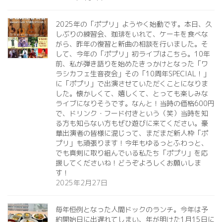
2025年の「ポプリ」ようやく始動です。本日、久
しぶりの練習会、珈琲をいれて、ケーキを食べな
がら、昨年の復習と新曲の相談を行いました。そ
して、今年の「ポプリ」初ライブはこちら。10年
前、私が弾き語りを始めたきっかけとなった「ワ
ラシカフェ生音夜会」その「10周年SPECIAL！」
に「ポプリ」で出演させていただくことになりま
した。懐かしくて、嬉しくて、とっても楽しみな
ライブになりそうです。なんと！当時の価格600円
で、ドリンク・フード付きという（笑）当時を知
る方も知らない方もぜひ遊びに来てください。豪
華出演者の皆様に混じって、まだまだ新人枠「ポ
プリ」も頑張ります！今年もゆるっとふわっと、
でも真剣に取り組んでいる私たち「ポプリ」を応
援してくださいね！どうぞよろしくお願いしま
す！
2025年2月27日
毎年恒例となった人間ドックのランチ。今年は予
約開始日に出遅れてしまい、年が明けた1月15日に