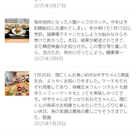
2025年2月27日
毎年恒例となった人間ドックのランチ。今年は予
約開始日に出遅れてしまい、年が明けた1月15日に
受診。諸事情でキャンセルしようか悩みながらも
受けて良かった。本日、結果が郵送されてきて、
また精密検査のお知らせが。この雪が落ち着いた
ら、念のため、早めに行ってこよう。健康第一️
2025年2月6日
1月26日、理仁くんお食い初め&ゆずちゃん5歳誕
生会、ようやくお祝いできました。ケーキもそれ
ぞれ用意してあり、有機玄米フルーツタルトも娘
作ミッフィーケーキもとっても美味しかったで
す。ゆずちゃんはすっかりおねえちゃんに。理仁
くんの袴姿がお相撲さんみたいで久しぶりに楽し
い休日、孫の笑顔は最高の癒しごちそうさまでし
た、感謝
2025年1月28日