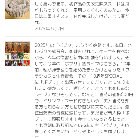
しく編んでます。初作品の失敗気味スヌードは母
がもらってくれて、愛用してくれてるみたい。今
日は二重まきスヌードが完成したけど、もう春だ
な。
2025年3月2日
2025年の「ポプリ」ようやく始動です。本日、久
しぶりの練習会、珈琲をいれて、ケーキを食べな
がら、昨年の復習と新曲の相談を行いました。そ
して、今年の「ポプリ」初ライブはこちら。10年
前、私が弾き語りを始めたきっかけとなった「ワ
ラシカフェ生音夜会」その「10周年SPECIAL！」
に「ポプリ」で出演させていただくことになりま
した。懐かしくて、嬉しくて、とっても楽しみな
ライブになりそうです。なんと！当時の価格600円
で、ドリンク・フード付きという（笑）当時を知
る方も知らない方もぜひ遊びに来てください。豪
華出演者の皆様に混じって、まだまだ新人枠「ポ
プリ」も頑張ります！今年もゆるっとふわっと、
でも真剣に取り組んでいる私たち「ポプリ」を応
援してくださいね！どうぞよろしくお願いしま
す！