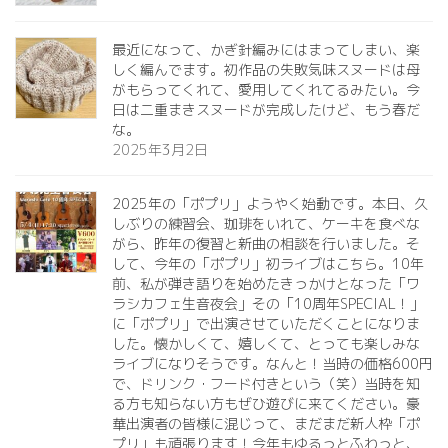
最近になって、かぎ針編みにはまってしまい、楽
しく編んでます。初作品の失敗気味スヌードは母
がもらってくれて、愛用してくれてるみたい。今
日は二重まきスヌードが完成したけど、もう春だ
な。
2025年3月2日
2025年の「ポプリ」ようやく始動です。本日、久
しぶりの練習会、珈琲をいれて、ケーキを食べな
がら、昨年の復習と新曲の相談を行いました。そ
して、今年の「ポプリ」初ライブはこちら。10年
前、私が弾き語りを始めたきっかけとなった「ワ
ラシカフェ生音夜会」その「10周年SPECIAL！」
に「ポプリ」で出演させていただくことになりま
した。懐かしくて、嬉しくて、とっても楽しみな
ライブになりそうです。なんと！当時の価格600円
で、ドリンク・フード付きという（笑）当時を知
る方も知らない方もぜひ遊びに来てください。豪
華出演者の皆様に混じって、まだまだ新人枠「ポ
プリ」も頑張ります！今年もゆるっとふわっと、