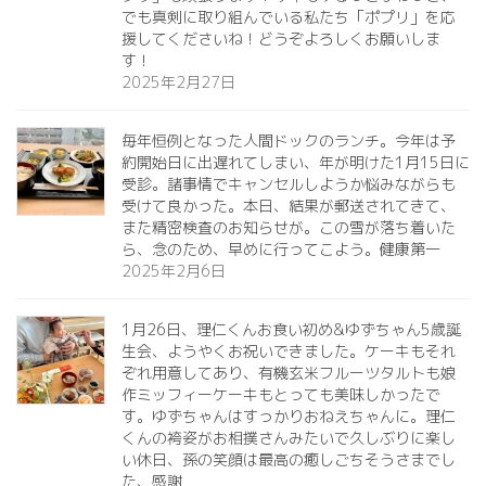
でも真剣に取り組んでいる私たち「ポプリ」を応
援してくださいね！どうぞよろしくお願いしま
す！
2025年2月27日
毎年恒例となった人間ドックのランチ。今年は予
約開始日に出遅れてしまい、年が明けた1月15日に
受診。諸事情でキャンセルしようか悩みながらも
受けて良かった。本日、結果が郵送されてきて、
また精密検査のお知らせが。この雪が落ち着いた
ら、念のため、早めに行ってこよう。健康第一️
2025年2月6日
1月26日、理仁くんお食い初め&ゆずちゃん5歳誕
生会、ようやくお祝いできました。ケーキもそれ
ぞれ用意してあり、有機玄米フルーツタルトも娘
作ミッフィーケーキもとっても美味しかったで
す。ゆずちゃんはすっかりおねえちゃんに。理仁
くんの袴姿がお相撲さんみたいで久しぶりに楽し
い休日、孫の笑顔は最高の癒しごちそうさまでし
た、感謝