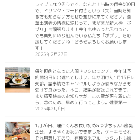
ライブになりそうです。なんと！当時の価格600円
で、ドリンク・フード付きという（笑）当時を知
る方も知らない方もぜひ遊びに来てください。豪
華出演者の皆様に混じって、まだまだ新人枠「ポ
プリ」も頑張ります！今年もゆるっとふわっと、
でも真剣に取り組んでいる私たち「ポプリ」を応
援してくださいね！どうぞよろしくお願いしま
す！
2025年2月27日
毎年恒例となった人間ドックのランチ。今年は予
約開始日に出遅れてしまい、年が明けた1月15日に
受診。諸事情でキャンセルしようか悩みながらも
受けて良かった。本日、結果が郵送されてきて、
また精密検査のお知らせが。この雪が落ち着いた
ら、念のため、早めに行ってこよう。健康第一️
2025年2月6日
1月26日、理仁くんお食い初め&ゆずちゃん5歳誕
生会、ようやくお祝いできました。ケーキもそれ
ぞれ用意してあり、有機玄米フルーツタルトも娘