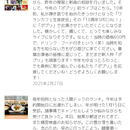
がら、昨年の復習と新曲の相談を行いました。そ
して、今年の「ポプリ」初ライブはこちら。10年
前、私が弾き語りを始めたきっかけとなった「ワ
ラシカフェ生音夜会」その「10周年SPECIAL！」
に「ポプリ」で出演させていただくことになりま
した。懐かしくて、嬉しくて、とっても楽しみな
ライブになりそうです。なんと！当時の価格600円
で、ドリンク・フード付きという（笑）当時を知
る方も知らない方もぜひ遊びに来てください。豪
華出演者の皆様に混じって、まだまだ新人枠「ポ
プリ」も頑張ります！今年もゆるっとふわっと、
でも真剣に取り組んでいる私たち「ポプリ」を応
援してくださいね！どうぞよろしくお願いしま
す！
2025年2月27日
毎年恒例となった人間ドックのランチ。今年は予
約開始日に出遅れてしまい、年が明けた1月15日に
受診。諸事情でキャンセルしようか悩みながらも
受けて良かった。本日、結果が郵送されてきて、
また精密検査のお知らせが。この雪が落ち着いた
ら、念のため、早めに行ってこよう。健康第一️