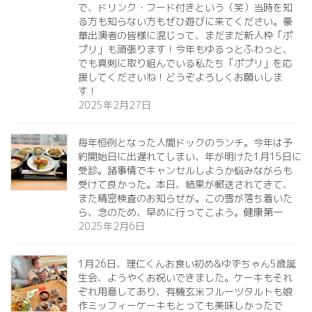
で、ドリンク・フード付きという（笑）当時を知
る方も知らない方もぜひ遊びに来てください。豪
華出演者の皆様に混じって、まだまだ新人枠「ポ
プリ」も頑張ります！今年もゆるっとふわっと、
でも真剣に取り組んでいる私たち「ポプリ」を応
援してくださいね！どうぞよろしくお願いしま
す！
2025年2月27日
毎年恒例となった人間ドックのランチ。今年は予
約開始日に出遅れてしまい、年が明けた1月15日に
受診。諸事情でキャンセルしようか悩みながらも
受けて良かった。本日、結果が郵送されてきて、
また精密検査のお知らせが。この雪が落ち着いた
ら、念のため、早めに行ってこよう。健康第一️
2025年2月6日
1月26日、理仁くんお食い初め&ゆずちゃん5歳誕
生会、ようやくお祝いできました。ケーキもそれ
ぞれ用意してあり、有機玄米フルーツタルトも娘
作ミッフィーケーキもとっても美味しかったで