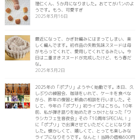
理仁くん、5か月になりました。おててがパンのよ
うです。もう、可愛すぎ️
2025年3月16日
最近になって、かぎ針編みにはまってしまい、楽
しく編んでます。初作品の失敗気味スヌードは母
がもらってくれて、愛用してくれてるみたい。今
日は二重まきスヌードが完成したけど、もう春だ
な。
2025年3月2日
2025年の「ポプリ」ようやく始動です。本日、久
しぶりの練習会、珈琲をいれて、ケーキを食べな
がら、昨年の復習と新曲の相談を行いました。そ
して、今年の「ポプリ」初ライブはこちら。10年
前、私が弾き語りを始めたきっかけとなった「ワ
ラシカフェ生音夜会」その「10周年SPECIAL！」
に「ポプリ」で出演させていただくことになりま
した。懐かしくて、嬉しくて、とっても楽しみな
ライブになりそうです。なんと！当時の価格600円