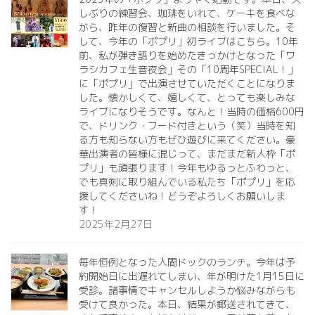
しぶりの練習会、珈琲をいれて、ケーキを食べな
がら、昨年の復習と新曲の相談を行いました。そ
して、今年の「ポプリ」初ライブはこちら。10年
前、私が弾き語りを始めたきっかけとなった「ワ
ラシカフェ生音夜会」その「10周年SPECIAL！」
に「ポプリ」で出演させていただくことになりま
した。懐かしくて、嬉しくて、とっても楽しみな
ライブになりそうです。なんと！当時の価格600円
で、ドリンク・フード付きという（笑）当時を知
る方も知らない方もぜひ遊びに来てください。豪
華出演者の皆様に混じって、まだまだ新人枠「ポ
プリ」も頑張ります！今年もゆるっとふわっと、
でも真剣に取り組んでいる私たち「ポプリ」を応
援してくださいね！どうぞよろしくお願いしま
す！
2025年2月27日
毎年恒例となった人間ドックのランチ。今年は予
約開始日に出遅れてしまい、年が明けた1月15日に
受診。諸事情でキャンセルしようか悩みながらも
受けて良かった。本日、結果が郵送されてきて、