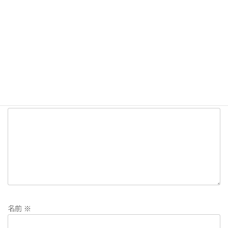
返信
コメントを残す
メールアドレスが公開されることはありません。
※
が付いている
欄は必須項目です
コメント
※
名前
※