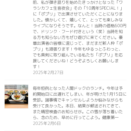
前、私が弾き語りを始めたきっかけとなった「ワ
ラシカフェ生音夜会」その「10周年SPECIAL！」
に「ポプリ」で出演させていただくことになりま
した。懐かしくて、嬉しくて、とっても楽しみな
ライブになりそうです。なんと！当時の価格600円
で、ドリンク・フード付きという（笑）当時を知
る方も知らない方もぜひ遊びに来てください。豪
華出演者の皆様に混じって、まだまだ新人枠「ポ
プリ」も頑張ります！今年もゆるっとふわっと、
でも真剣に取り組んでいる私たち「ポプリ」を応
援してくださいね！どうぞよろしくお願いしま
す！
2025年2月27日
毎年恒例となった人間ドックのランチ。今年は予
約開始日に出遅れてしまい、年が明けた1月15日に
受診。諸事情でキャンセルしようか悩みながらも
受けて良かった。本日、結果が郵送されてきて、
また精密検査のお知らせが。この雪が落ち着いた
ら、念のため、早めに行ってこよう。健康第一️
2025年2月6日