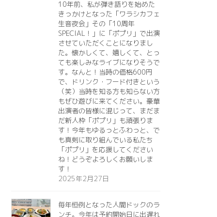
10年前、私が弾き語りを始めた
きっかけとなった「ワラシカフェ
生音夜会」その「10周年
SPECIAL！」に「ポプリ」で出演
させていただくことになりまし
た。懐かしくて、嬉しくて、とっ
ても楽しみなライブになりそうで
す。なんと！当時の価格600円
で、ドリンク・フード付きという
（笑）当時を知る方も知らない方
もぜひ遊びに来てください。豪華
出演者の皆様に混じって、まだま
だ新人枠「ポプリ」も頑張りま
す！今年もゆるっとふわっと、で
も真剣に取り組んでいる私たち
「ポプリ」を応援してください
ね！どうぞよろしくお願いしま
す！
2025年2月27日
毎年恒例となった人間ドックのラ
ンチ。今年は予約開始日に出遅れ