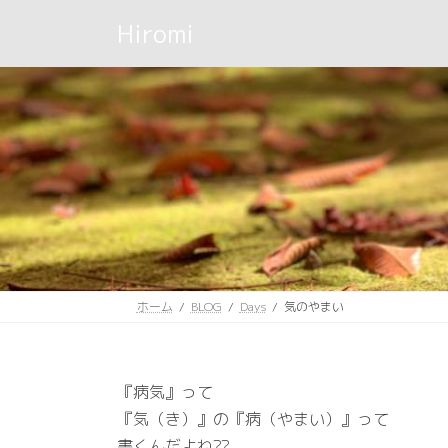
コ
ナ
Hiromi
ン
ビ
テ
ゲ
ン
ー
ツ
シ
へ
ョ
ス
ン
キ
に
ッ
移
プ
動
ホーム
BLOG
Days
気のやまい
『病気』って
『気（き）』の『病（やまい）』って
書くんだよね??