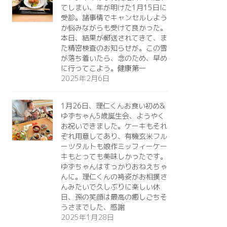
てしまい、年が明けた1月15日に
受診。諸事情でキャンセルしよう
か悩みながらも受けて良かった。
本日、結果が郵送されてきて、ま
た精密検査のお知らせが。この雪
が落ち着いたら、念のため、早め
に行ってこよう。健康第一️
2025年2月6日
1月26日、理仁くんお食い初め&
ゆずちゃん5歳誕生会、ようやく
お祝いできました。ケーキもそれ
ぞれ用意してあり、有機玄米フル
ーツタルトも娘作ミッフィーケー
キもとっても美味しかったです。
ゆずちゃんはすっかりおねえちゃ
んに。理仁くんの袴姿がお相撲さ
んみたいで久しぶりに楽しい休
日、孫の笑顔は最高の癒しごちそ
うさまでした、感謝
2025年1月28日