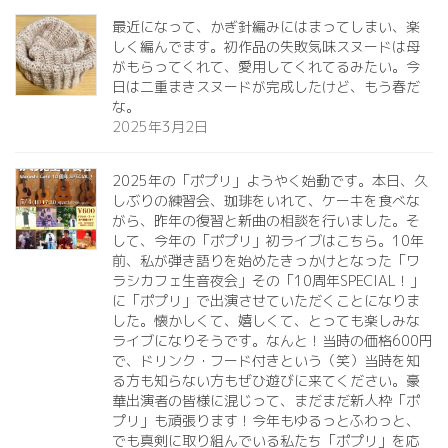
最近になって、かぎ針編みにはまってしまい、楽
しく編んでます。初作品の失敗気味スヌードは母
がもらってくれて、愛用してくれてるみたい。今
日は二重まきスヌードが完成したけど、もう春だ
な。
2025年3月2日
2025年の「ポプリ」ようやく始動です。本日、久
しぶりの練習会、珈琲をいれて、ケーキを食べな
がら、昨年の復習と新曲の相談を行いました。そ
して、今年の「ポプリ」初ライブはこちら。10年
前、私が弾き語りを始めたきっかけとなった「ワ
ラシカフェ生音夜会」その「10周年SPECIAL！」
に「ポプリ」で出演させていただくことになりま
した。懐かしくて、嬉しくて、とっても楽しみな
ライブになりそうです。なんと！当時の価格600円
で、ドリンク・フード付きという（笑）当時を知
る方も知らない方もぜひ遊びに来てください。豪
華出演者の皆様に混じって、まだまだ新人枠「ポ
プリ」も頑張ります！今年もゆるっとふわっと、
でも真剣に取り組んでいる私たち「ポプリ」を応