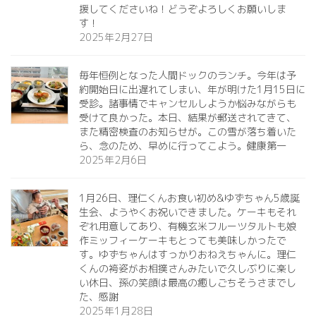
援してくださいね！どうぞよろしくお願いしま
す！
2025年2月27日
毎年恒例となった人間ドックのランチ。今年は予
約開始日に出遅れてしまい、年が明けた1月15日に
受診。諸事情でキャンセルしようか悩みながらも
受けて良かった。本日、結果が郵送されてきて、
また精密検査のお知らせが。この雪が落ち着いた
ら、念のため、早めに行ってこよう。健康第一️
2025年2月6日
1月26日、理仁くんお食い初め&ゆずちゃん5歳誕
生会、ようやくお祝いできました。ケーキもそれ
ぞれ用意してあり、有機玄米フルーツタルトも娘
作ミッフィーケーキもとっても美味しかったで
す。ゆずちゃんはすっかりおねえちゃんに。理仁
くんの袴姿がお相撲さんみたいで久しぶりに楽し
い休日、孫の笑顔は最高の癒しごちそうさまでし
た、感謝
2025年1月28日