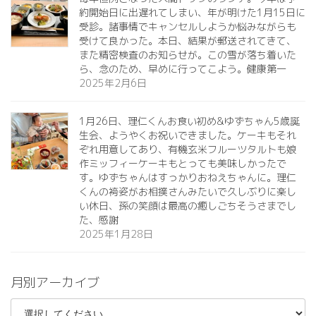
約開始日に出遅れてしまい、年が明けた1月15日に
受診。諸事情でキャンセルしようか悩みながらも
受けて良かった。本日、結果が郵送されてきて、
また精密検査のお知らせが。この雪が落ち着いた
ら、念のため、早めに行ってこよう。健康第一️
2025年2月6日
1月26日、理仁くんお食い初め&ゆずちゃん5歳誕
生会、ようやくお祝いできました。ケーキもそれ
ぞれ用意してあり、有機玄米フルーツタルトも娘
作ミッフィーケーキもとっても美味しかったで
す。ゆずちゃんはすっかりおねえちゃんに。理仁
くんの袴姿がお相撲さんみたいで久しぶりに楽し
い休日、孫の笑顔は最高の癒しごちそうさまでし
た、感謝
2025年1月28日
月別アーカイブ