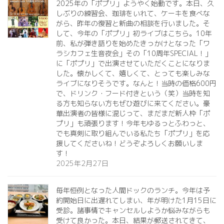
2025年の「ポプリ」ようやく始動です。本日、久
しぶりの練習会、珈琲をいれて、ケーキを食べな
がら、昨年の復習と新曲の相談を行いました。そ
して、今年の「ポプリ」初ライブはこちら。10年
前、私が弾き語りを始めたきっかけとなった「ワ
ラシカフェ生音夜会」その「10周年SPECIAL！」
に「ポプリ」で出演させていただくことになりま
した。懐かしくて、嬉しくて、とっても楽しみな
ライブになりそうです。なんと！当時の価格600円
で、ドリンク・フード付きという（笑）当時を知
る方も知らない方もぜひ遊びに来てください。豪
華出演者の皆様に混じって、まだまだ新人枠「ポ
プリ」も頑張ります！今年もゆるっとふわっと、
でも真剣に取り組んでいる私たち「ポプリ」を応
援してくださいね！どうぞよろしくお願いしま
す！
2025年2月27日
毎年恒例となった人間ドックのランチ。今年は予
約開始日に出遅れてしまい、年が明けた1月15日に
受診。諸事情でキャンセルしようか悩みながらも
受けて良かった。本日、結果が郵送されてきて、