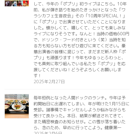
して、今年の「ポプリ」初ライブはこちら。10年
前、私が弾き語りを始めたきっかけとなった「ワ
ラシカフェ生音夜会」その「10周年SPECIAL！」
に「ポプリ」で出演させていただくことになりま
した。懐かしくて、嬉しくて、とっても楽しみな
ライブになりそうです。なんと！当時の価格600円
で、ドリンク・フード付きという（笑）当時を知
る方も知らない方もぜひ遊びに来てください。豪
華出演者の皆様に混じって、まだまだ新人枠「ポ
プリ」も頑張ります！今年もゆるっとふわっと、
でも真剣に取り組んでいる私たち「ポプリ」を応
援してくださいね！どうぞよろしくお願いしま
す！
2025年2月27日
毎年恒例となった人間ドックのランチ。今年は予
約開始日に出遅れてしまい、年が明けた1月15日に
受診。諸事情でキャンセルしようか悩みながらも
受けて良かった。本日、結果が郵送されてきて、
また精密検査のお知らせが。この雪が落ち着いた
ら、念のため、早めに行ってこよう。健康第一️
2025年2月6日