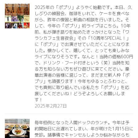
2025年の「ポプリ」ようやく始動です。本日、久
しぶりの練習会、珈琲をいれて、ケーキを食べな
がら、昨年の復習と新曲の相談を行いました。そ
して、今年の「ポプリ」初ライブはこちら。10年
前、私が弾き語りを始めたきっかけとなった「ワ
ラシカフェ生音夜会」その「10周年SPECIAL！」
に「ポプリ」で出演させていただくことになりま
した。懐かしくて、嬉しくて、とっても楽しみな
ライブになりそうです。なんと！当時の価格600円
で、ドリンク・フード付きという（笑）当時を知
る方も知らない方もぜひ遊びに来てください。豪
華出演者の皆様に混じって、まだまだ新人枠「ポ
プリ」も頑張ります！今年もゆるっとふわっと、
でも真剣に取り組んでいる私たち「ポプリ」を応
援してくださいね！どうぞよろしくお願いしま
す！
2025年2月27日
毎年恒例となった人間ドックのランチ。今年は予
約開始日に出遅れてしまい、年が明けた1月15日に
受診。諸事情でキャンセルしようか悩みながらも