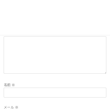
コメントを残す
メールアドレスが公開されることはありません。
※
が付いている
欄は必須項目です
コメント
※
名前
※
メール
※