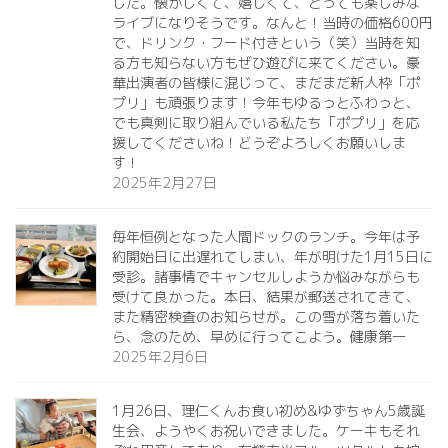
した。懐かしくて、嬉しくて、とっても楽しみな
ライブになりそうです。なんと！当時の価格600円
で、ドリンク・フード付きという（笑）当時を知
る方も知らない方もぜひ遊びに来てください。豪
華出演者の皆様に混じって、まだまだ新人枠「ポ
プリ」も頑張ります！今年もゆるっとふわっと、
でも真剣に取り組んでいる私たち「ポプリ」を応
援してくださいね！どうぞよろしくお願いしま
す！
2025年2月27日
毎年恒例となった人間ドックのランチ。今年は予
約開始日に出遅れてしまい、年が明けた1月15日に
受診。諸事情でキャンセルしようか悩みながらも
受けて良かった。本日、結果が郵送されてきて、
また精密検査のお知らせが。この雪が落ち着いた
ら、念のため、早めに行ってこよう。健康第一️
2025年2月6日
1月26日、理仁くんお食い初め&ゆずちゃん5歳誕
生会、ようやくお祝いできました。ケーキもそれ